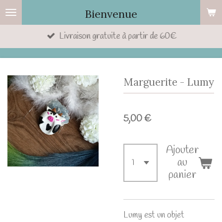
Passer
Bienvenue
au
Livraison gratuite à partir de 60€
contenu
principal
Marguerite - Lumy
5,00 €
Ajouter
au
panier
Lumy est un objet