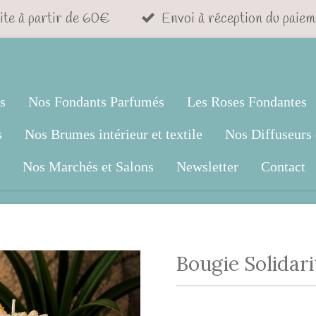
ite à partir de 60€
Envoi à réception du paiem
s
Nos Fondants Parfumés
Les Roses Fondantes
s
Nos Brumes intérieur et textile
Nos Diffuseurs 
Nos Marchés et Salons
Newsletter
Contact
Bougie Solidari