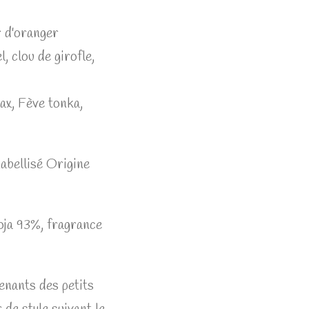
r d'oranger
l, clou de girofle,
ax, Fève tonka,
Labellisé Origine
oja 93%, fragrance
nants des petits