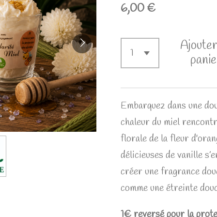
6,00 €
Ajouter
panie
Embarquez dans une dou
chaleur du miel rencont
florale de la fleur d'or
délicieuses de vanille s’
créer une fragrance dou
comme une étreinte douc
1€ reversé pour la prote