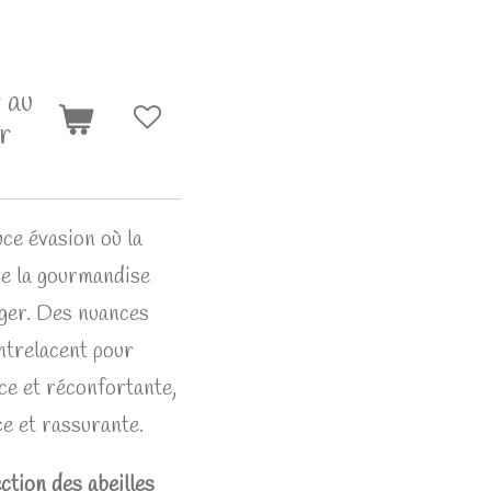
 au
r
ce évasion où la
re la gourmandise
anger. Des nuances
entrelacent pour
ce et réconfortante,
e et rassurante.
ction des abeilles