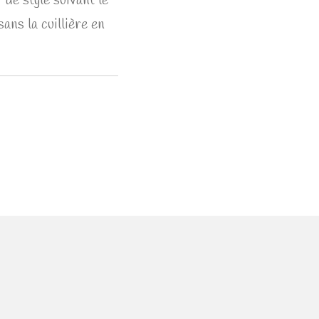
de style suivant le
ans la cuillière en