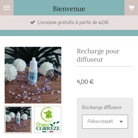
Passer
Bienvenue
au
Livraison gratuite à partir de 60€
contenu
principal
Recharge pour
diffuseur
4,00 €
Recharge diffuseur