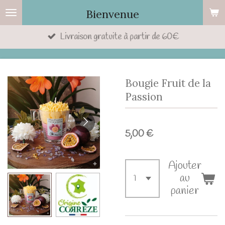
Passer
Bienvenue
au
Livraison gratuite à partir de 60€
contenu
principal
Bougie Fruit de la
Passion
5,00 €
Ajouter
au
panier