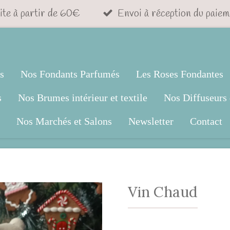
ite à partir de 60€
Envoi à réception du paiem
s
Nos Fondants Parfumés
Les Roses Fondantes
s
Nos Brumes intérieur et textile
Nos Diffuseurs 
Nos Marchés et Salons
Newsletter
Contact
Vin Chaud