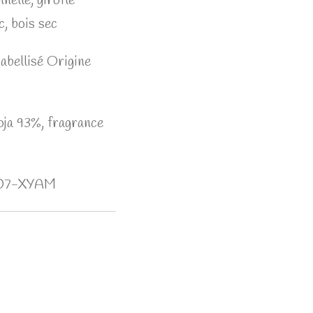
nelle, girofle
, bois sec
Labellisé Origine
oja 93%, fragrance
007-XYAM