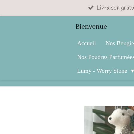
Livraison gratu
Passer
au
Bienvenue
contenu
principal
Accueil
Nos Bougie
Nos Poudres Parfumée
Lumy - Worry Stone