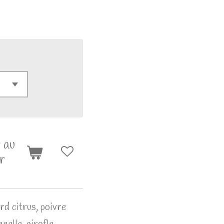
 au
r
d citrus, poivre