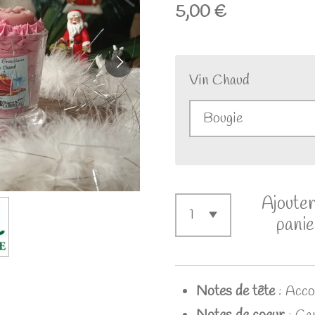
5,00 €
Vin Chaud
Ajouter
panie
Notes de tête
:
Accor