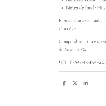
Notes de coeur
:
Can
Notes de fond
:
Musc
Fabrication artisanale. 
Corrèze.
Composition : Cire de s
de Grasse 7%
UFI : FPA7-P5PA-2
P
P
P
a
a
a
r
r
r
t
t
t
a
a
a