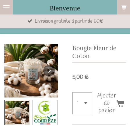
Passer
Bienvenue
au
Livraison gratuite à partir de 60€
contenu
principal
Bougie Fleur de
Coton
5,00 €
Ajouter
au
panier