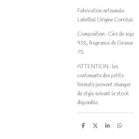
Fabrication artisanale.
Labellisé Origine Corrèze.
Composition : Cire de soja
93%, fragrance de Grasse
7%
ATTENTION : les
contenants des petits
formats peuvent changer
de style suivant le stock
disponible.
P
P
P
P
a
a
a
a