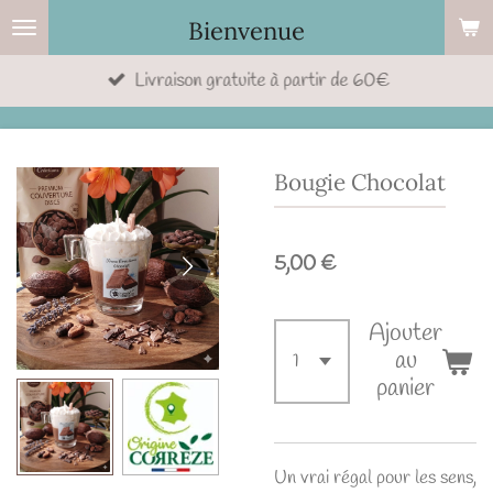
Passer
Bienvenue
au
Livraison gratuite à partir de 60€
contenu
principal
Bougie Chocolat
5,00 €
Ajouter
au
panier
Un vrai régal pour les sens,