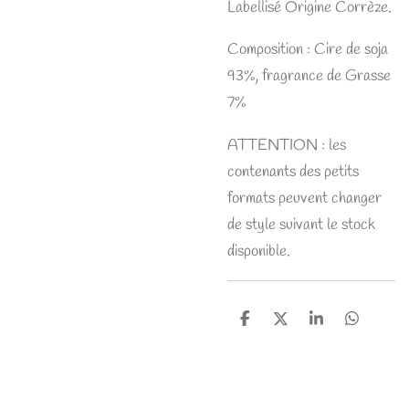
Labellisé Origine Corrèze.
Composition : Cire de soja
93%, fragrance de Grasse
7%
ATTENTION : les
contenants des petits
formats peuvent changer
de style suivant le stock
disponible.
P
P
P
P
a
a
a
a
r
r
r
r
t
t
t
t
a
a
a
a
g
g
g
g