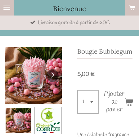
Passer
Bienvenue
au
Livraison gratuite à partir de 60€
contenu
principal
Bougie Bubblegum
5,00 €
Ajouter
au
panier
Une éclatante fragrance